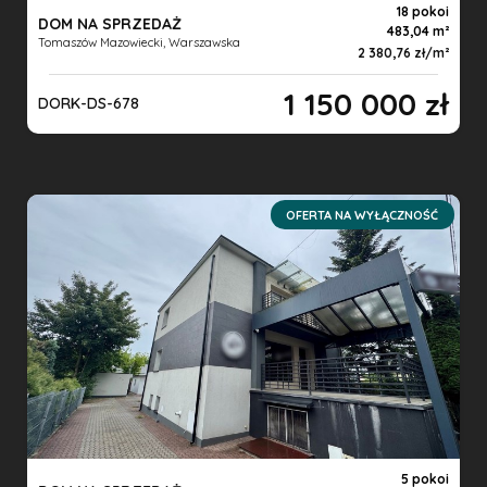
18 pokoi
DOM NA SPRZEDAŻ
483,04 m
Tomaszów Mazowiecki, Warszawska
2 380,76 zł/m
1 150 000 zł
DORK-DS-678
OFERTA NA WYŁĄCZNOŚĆ
5 pokoi