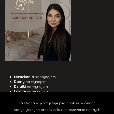
Mieszkania
na wynajem
Domy
na wynajem
Działki
na wynajem
Lokale
na wynajem
Hale
na wynajem
Obiekty
na wynajem
Ta strona wykorzystuje pliki cookies w celach
Mieszkania
na sprzedaż
statystycznych oraz w celu dostosowania naszych