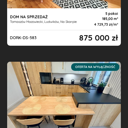
5 pokoi
DOM NA SPRZEDAŻ
185,00 m
Tomaszów Mazowiecki, Ludwików, Na Skarpie
4 729,73 zł/m
875 000 zł
DORK-DS-583
OFERTA NA WYŁĄCZNOŚĆ