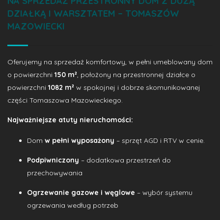
NA SPRZEDAŻ PRZESTRONNY DOM Z DUŻĄ
DZIAŁKĄ I WARSZTATEM – TOMASZÓW
MAZOWIECKI
Oferujemy na sprzedaż komfortowy, w pełni umeblowany dom
o powierzchni
150 m²
, położony na przestronnej działce o
powierzchni
1082 m²
w spokojnej i dobrze skomunikowanej
części Tomaszowa Mazowieckiego.
Najważniejsze atuty nieruchomości:
Dom
w pełni wyposażony
– sprzęt AGD i RTV w cenie.
Podpiwniczony
– dodatkowa przestrzeń do
przechowywania
Ogrzewanie gazowe i węglowe
– wybór systemu
ogrzewania według potrzeb