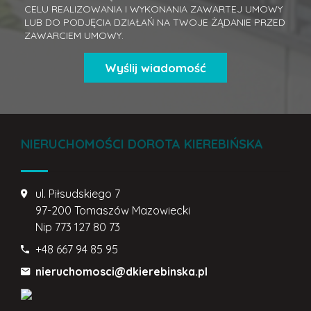
CELU REALIZOWANIA I WYKONANIA ZAWARTEJ UMOWY
LUB DO PODJĘCIA DZIAŁAŃ NA TWOJE ŻĄDANIE PRZED
ZAWARCIEM UMOWY.
NIERUCHOMOŚCI DOROTA KIEREBIŃSKA
ul. Piłsudskiego 7
97-200 Tomaszów Mazowiecki
Nip
773 127 80 73
+48 667 94 85 95
nieruchomosci@dkierebinska.pl