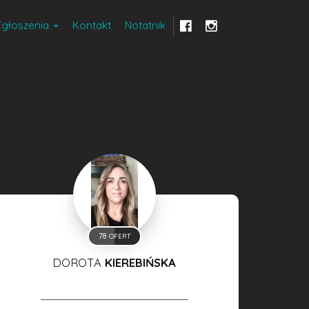
Zgłoszenia
Kontakt
Notatnik
78
OFERT
DOROTA
KIEREBIŃSKA
WŁAŚCICIEL