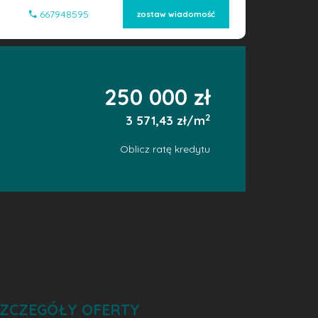
667948595
zostaw wiadomość
250 000 zł
2
3 571,43 zł/m
Oblicz ratę kredytu
ZCZEGÓŁY OFERTY