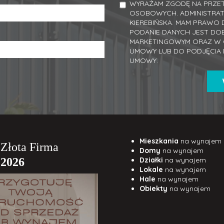
WYRAŻAM ZGODĘ NA PRZET
OSOBOWYCH. ADMINISTRA
KIEREBIŃSKA. MAM PRAWO 
PODANIE DANYCH JEST DO
MARKETINGOWYM ORAZ W C
UMOWY LUB DO PODJĘCIA 
UMOWY.
Mieszkania
na wynajem
Domy
na wynajem
Działki
na wynajem
Lokale
na wynajem
Hale
na wynajem
Obiekty
na wynajem