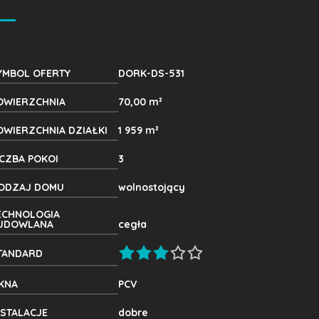
YMBOL OFERTY
DORK-DS-531
OWIERZCHNIA
70,00 m²
OWIERZCHNIA DZIAŁKI
1 959 m²
ICZBA POKOI
3
ODZAJ DOMU
wolnostojący
ECHNOLOGIA
UDOWLANA
cegła
TANDARD
KNA
PCV
NSTALACJE
dobre