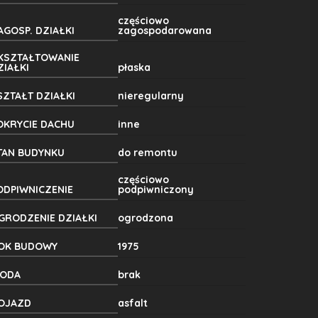
częściowo
AGOSP. DZIAŁKI
zagospodarowana
KSZTAŁTOWANIE
ZIAŁKI
płaska
SZTAŁT DZIAŁKI
nieregularny
OKRYCIE DACHU
inne
TAN BUDYNKU
do remontu
częściowo
ODPIWNICZENIE
podpiwniczony
GRODZENIE DZIAŁKI
ogrodzona
OK BUDOWY
1975
ODA
brak
OJAZD
asfalt