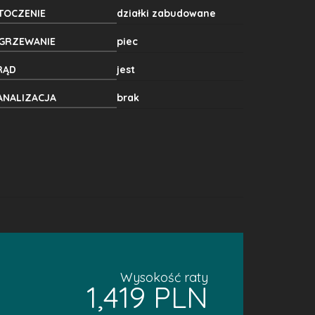
TOCZENIE
działki zabudowane
GRZEWANIE
piec
RĄD
jest
ANALIZACJA
brak
Wysokość raty
1,419 PLN