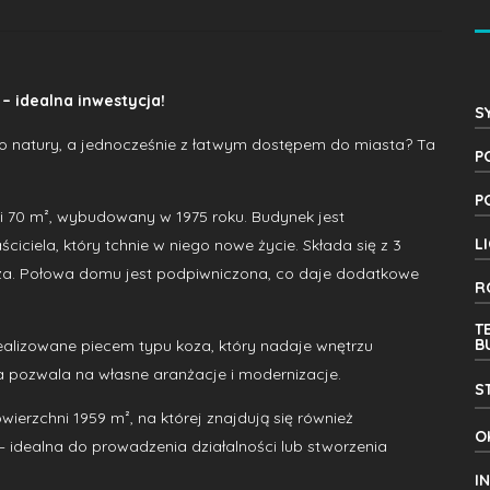
 – idealna inwestycja!
S
ko natury, a jednocześnie z łatwym dostępem do miasta? Ta
P
P
i 70 m², wybudowany w 1975 roku. Budynek jest
L
iciela, który tchnie w niego nowe życie. Składa się z 3
arza. Połowa domu jest podpiwniczona, co daje dodatkowe
R
T
B
ealizowane piecem typu koza, który nadaje wnętrzu
a pozwala na własne aranżacje i modernizacje.
S
erzchni 1959 m², na której znajdują się również
O
 idealna do prowadzenia działalności lub stworzenia
I