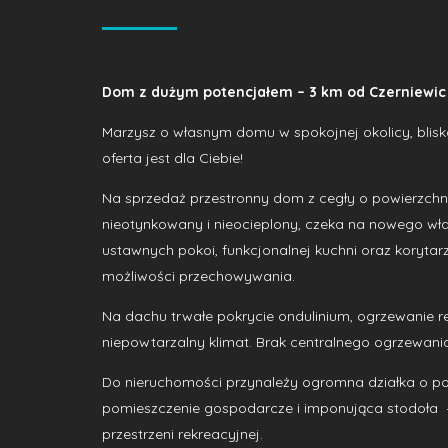
Dom z dużym potencjałem – 3 km od Czerniewic
Marzysz o własnym domu w spokojnej okolicy, blis
oferta jest dla Ciebie!
Na sprzedaż przestronny dom z cegły o powierzchn
nieotynkowany i nieocieplony, czeka na nowego właśc
ustawnych pokoi, funkcjonalnej kuchni oraz koryt
możliwości przechowywania.
Na dachu trwałe pokrycie ondulinium, ogrzewanie r
niepowtarzalny klimat. Brak centralnego ogrzewani
Do nieruchomości przynależy ogromna działka o powi
pomieszczenie gospodarcze i imponująca stodoła –
przestrzeni rekreacyjnej.