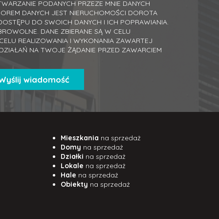
WARZANIE PODANYCH PRZEZE MNIE DANYCH
TOREM DANYCH JEST NIERUCHOMOŚCI DOROTA
DOSTĘPU DO SWOICH DANYCH I ICH POPRAWIANIA.
BROWOLNE. DANE ZBIERANE SĄ W CELU
ELU REALIZOWANIA I WYKONANIA ZAWARTEJ
DZIAŁAŃ NA TWOJE ŻĄDANIE PRZED ZAWARCIEM
Mieszkania
na sprzedaż
Domy
na sprzedaż
Działki
na sprzedaż
Lokale
na sprzedaż
Hale
na sprzedaż
Obiekty
na sprzedaż