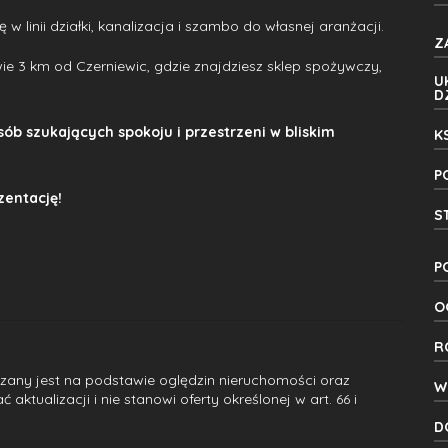
 linii działki, kanalizacja i szambo do własnej aranżacji.
Z
ie 3 km od Czerniewic, gdzie znajdziesz sklep spożywczy,
U
D
sób szukających spokoju i przestrzeni w bliskim
K
P
zentację!
S
P
O
R
dzany jest na podstawie oględzin nieruchomości oraz
W
ktualizacji i nie stanowi oferty określonej w art. 66 i
D