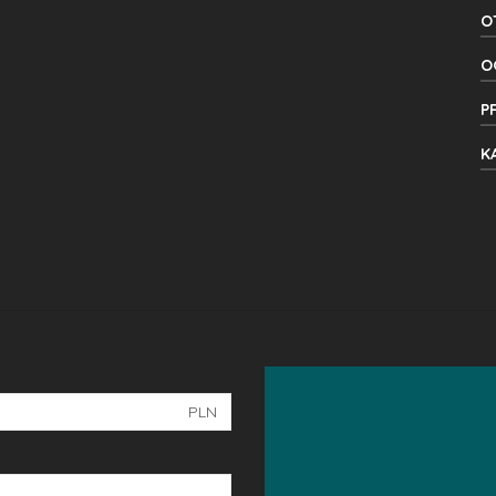
O
O
P
K
PLN