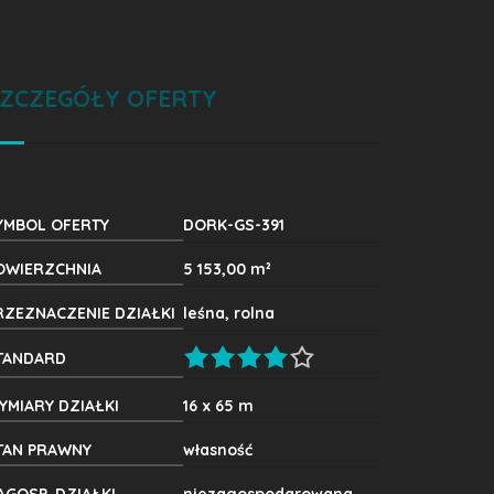
ZCZEGÓŁY OFERTY
YMBOL OFERTY
DORK-GS-391
OWIERZCHNIA
5 153,00 m²
RZEZNACZENIE DZIAŁKI
leśna, rolna
TANDARD
YMIARY DZIAŁKI
16 x 65 m
TAN PRAWNY
własność