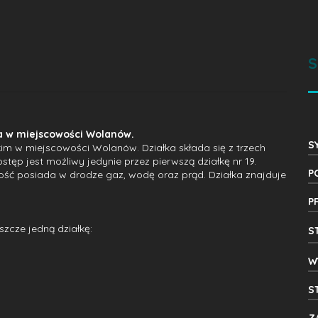
S
ka w miejscowości Wolanów.
S
m w miejscowości Wolanów. Działka składa się z trzech
stęp jest możliwy jedynie przez pierwszą działkę nr 19.
P
mość posiada w drodze gaz, wodę oraz prąd. Działka znajduje
P
zcze jedną działkę:
S
W
S