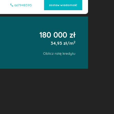
667948595
zostaw wiadomość
180 000 zł
2
34,93 zł/m
Oblicz ratę kredytu