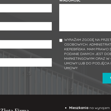
WIADOMOŚĆ
WYRAŻAM ZGODĘ NA PRZET
OSOBOWYCH. ADMINISTRA
KIEREBIŃSKA. MAM PRAWO 
PODANIE DANYCH JEST DO
MARKETINGOWYM ORAZ W C
UMOWY LUB DO PODJĘCIA 
UMOWY.
Mieszkania
na wynajem