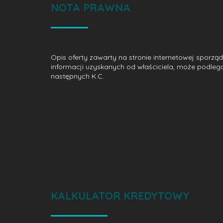
NOTA PRAWNA
Opis oferty zawarty na stronie internetowej sporzą
informacji uzyskanych od właściciela, może podlegać a
następnych K.C.
KALKULATOR KREDYTOWY