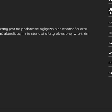
Z
U
D
K
dzany jest na podstawie oględzin nieruchomości oraz
O
ktualizacji i nie stanowi oferty określonej w art. 66 i
G
W
P
K