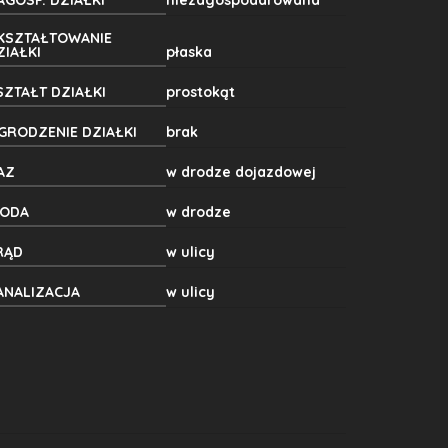
AGOSP. DZIAŁKI
niezagospodarowana
KSZTAŁTOWANIE
ZIAŁKI
płaska
SZTAŁT DZIAŁKI
prostokąt
GRODZENIE DZIAŁKI
brak
AZ
w drodze dojazdowej
ODA
w drodze
RĄD
w ulicy
ANALIZACJA
w ulicy