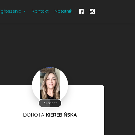
Zgłoszenia
Kontakt
Notatnik
78
OFERT
DOROTA
KIEREBIŃSKA
WŁAŚCICIEL