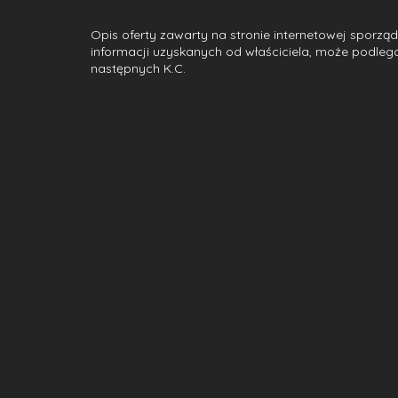
Opis oferty zawarty na stronie internetowej sporzą
informacji uzyskanych od właściciela, może podlegać a
następnych K.C.