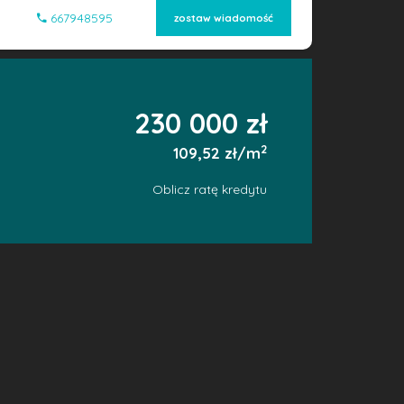
667948595
zostaw wiadomość
230 000 zł
2
109,52 zł/m
Oblicz ratę kredytu