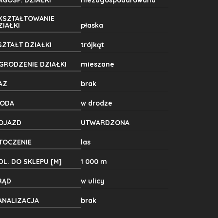
AGOSP. DZIAŁKI
niezagospodarowana
KSZTAŁTOWANIE
ZIAŁKI
płaska
SZTAŁT DZIAŁKI
trójkąt
GRODZENIE DZIAŁKI
mieszane
AZ
brak
ODA
w drodze
OJAZD
UTWARDZONA
TOCZENIE
las
DL. DO SKLEPU [M]
1 000 m
RĄD
w ulicy
ANALIZACJA
brak