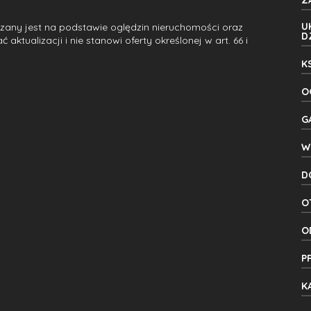
Z
U
dzany jest na podstawie oględzin nieruchomości oraz
D
ktualizacji i nie stanowi oferty określonej w art. 66 i
K
O
G
W
D
O
O
P
K