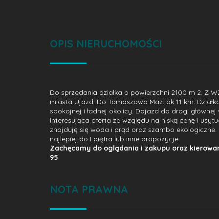
OPIS NIERUCHOMOŚCI
Do sprzedania działka o powierzchni 2100 m 2. Z W
miasta Ujazd .Do Tomaszowa Maz. ok 11 km. Działk
spokojnej i ładnej okolicy. Dojazd do drogi główne
interesująca oferta ze względu na niską cenę i usytu
znajduję się woda i prąd oraz szambo ekologiczne. 
najlepiej do I piętra lub inne propozycje.
Zachęcamy do oglądania i zakupu oraz kierowan
95
NOTA PRAWNA