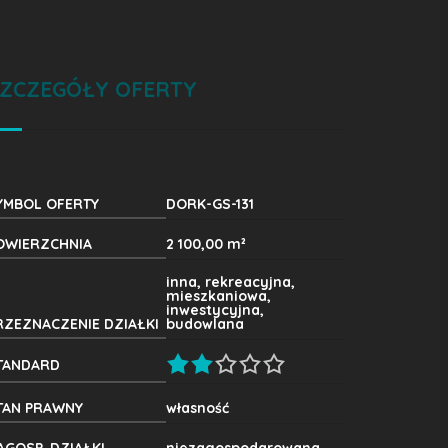
ZCZEGÓŁY OFERTY
YMBOL OFERTY
DORK-GS-131
OWIERZCHNIA
2 100,00 m²
inna, rekreacyjna,
mieszkaniowa,
inwestycyjna,
RZEZNACZENIE DZIAŁKI
budowlana
TANDARD
TAN PRAWNY
własność