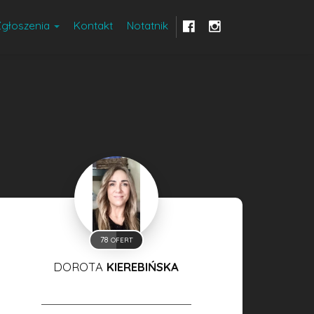
Zgłoszenia
Kontakt
Notatnik
78
OFERT
DOROTA
KIEREBIŃSKA
WŁAŚCICIEL