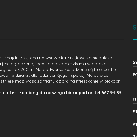
S
Z! Znajduję się ona na wsi Wólka Krzykowska niedaleko
S
a jest ogrodzona, idealna do zamieszkania w bardzo
j wynosi ok.200 m. Na podwórku zasadzone są tuje. Jest to
P
owanie działki , dla ludzi ceniących spokój. Na działce
Istnieje możliwość zamiany działki na mieszkanie w blokach
ie ofert zamiany do naszego biura pod nr. tel
667 94 85
P
S
S