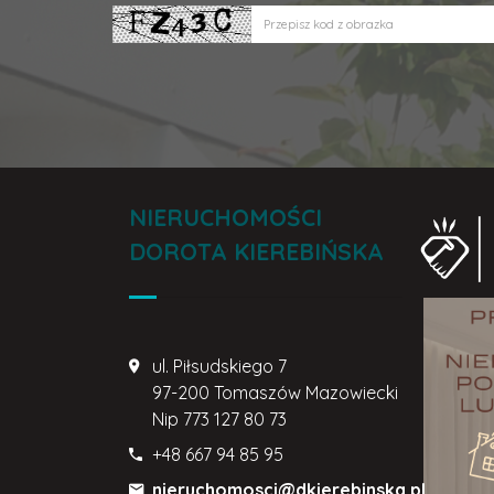
NIERUCHOMOŚCI
DOROTA KIEREBIŃSKA
ul. Piłsudskiego 7
97-200 Tomaszów Mazowiecki
Nip
773 127 80 73
+48 667 94 85 95
nieruchomosci@dkierebinska.pl