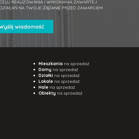
ELU REALIZOWANIA I WYKONANIA ZAWARTEJ
DZIAŁAŃ NA TWOJE ŻĄDANIE PRZED ZAWARCIEM
Mieszkania
na sprzedaż
Domy
na sprzedaż
Działki
na sprzedaż
Lokale
na sprzedaż
Hale
na sprzedaż
Obiekty
na sprzedaż