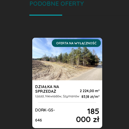
PODOBNE OFERTY
OFERTA NA WYŁĄCZNOŚĆ
DZIAŁKA NA
SPRZEDAŻ
2 224,00 m
Ujazd, Niewiadów, Szymanów
83,18 zł/m
185
DORK-GS-
000 zł
646