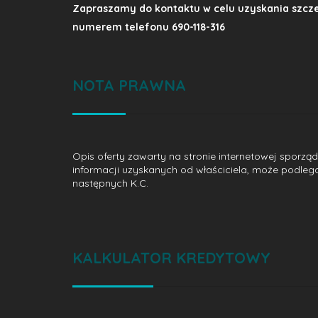
Zapraszamy do kontaktu w celu uzyskania szcze
numerem telefonu 690-118-316
NOTA PRAWNA
Opis oferty zawarty na stronie internetowej sporzą
informacji uzyskanych od właściciela, może podlegać a
następnych K.C.
KALKULATOR KREDYTOWY