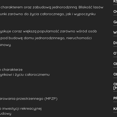
K
 charakterem oraz zabudową jednorodzinną. Bliskość lasów
O
unki zarówno do życia całorocznego, jak i wypoczynku
G
y, zyskuje coraz większą popularność zarówno wśród osób
W
ce pod budowę domu jednorodzinnego, nieruchomości
D
minowy.
O
O
m charakterze
O
zynkowi i życiu całorocznemu
O
[
P
arowania przestrzennego (MPZP)
inwestycji rekreacyjnej
K
budowy