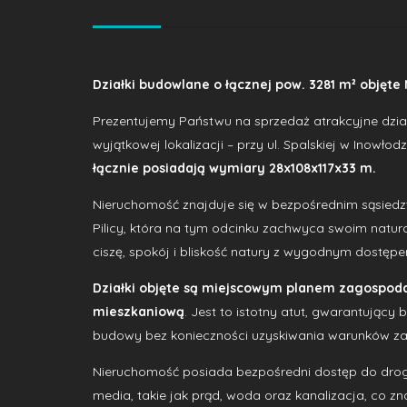
Działki budowlane o łącznej pow. 3281 m² objęte 
Prezentujemy Państwu na sprzedaż atrakcyjne dział
wyjątkowej lokalizacji – przy ul. Spalskiej w Inowłodzu
łącznie posiadają wymiary 28x108x117x33 m.
Nieruchomość znajduje się w bezpośrednim sąsiedztw
Pilicy, która na tym odcinku zachwyca swoim natur
ciszę, spokój i bliskość natury z wygodnym dostępem
Działki objęte są miejscowym planem zagospod
mieszkaniową
. Jest to istotny atut, gwarantujący 
budowy bez konieczności uzyskiwania warunków z
Nieruchomość posiada bezpośredni dostęp do drogi
media, takie jak prąd, woda oraz kanalizacja, co z