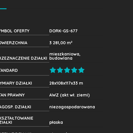
YMBOL OFERTY
DORK-GS-677
OWIERZCHNIA
3 281,00 m²
mieszkaniowa,
RZEZNACZENIE DZIAŁKI
budowlana
TANDARD
YMIARY DZIAŁKI
28x108x117x33 m
TAN PRAWNY
AWZ (akt wł. ziemi)
AGOSP. DZIAŁKI
niezagospodarowana
KSZTAŁTOWANIE
ZIAŁKI
płaska