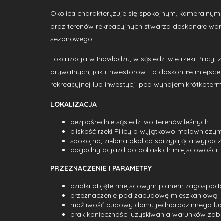
Okolica charakteryzuje się spokojnym, kameralnym
oraz terenów rekreacyjnych stwarza doskonałe war
sezonowego.
Lokalizacja w Inowłodzu, w sąsiedztwie rzeki Pilic
prywatnych, jak i inwestorów. To doskonałe miejs
rekreacyjnej lub inwestycji pod wynajem krótkoter
LOKALIZACJA
bezpośrednie sąsiedztwo terenów leśnych
bliskość rzeki Pilicy o wyjątkowo malowniczy
spokojna, zielona okolica sprzyjająca wypoc
dogodny dojazd do pobliskich miejscowości
PRZEZNACZENIE I PARAMETRY
działki objęte miejscowym planem zagospod
przeznaczenie pod zabudowę mieszkaniową
możliwość budowy domu jednorodzinnego lub 
brak konieczności uzyskiwania warunków za