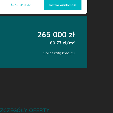
690118316
zostaw wiadomość
265 000 zł
2
80,77 zł/m
Oblicz ratę kredytu
ZCZEGÓŁY OFERTY