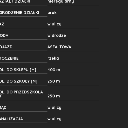
SZTAŁT DZIAŁKI
nieregularny
GRODZENIE DZIAŁKI
brak
AZ
w ulicy
ODA
w drodze
OJAZD
ASFALTOWA
TOCZENIE
rzeka
DL. DO SKLEPU [M]
400 m
DL. DO SZKOŁY [M]
250 m
DL. DO PRZEDSZKOLA
M]
250 m
RĄD
w ulicy
ANALIZACJA
w ulicy