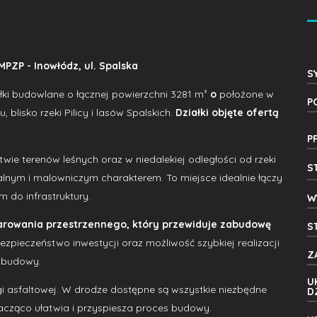
MPZP - Inowłódz, ul. Spalska
S
ki budowlane o łącznej powierzchni 3281 m²
o
położone w
P
, blisko rzeki Pilicy i lasów Spalskich.
Działki objęte ofertą
P
ie terenów leśnych oraz w niedalekiej odległości od rzeki
S
alnym i malowniczym charakterem. To miejsce idealnie łączy
 do infrastruktury.
W
arowania przestrzennego, który przewiduje zabudowę
S
bezpieczeństwo inwestycji oraz możliwość szybkiej realizacji
Z
abudowy.
U
 asfaltowej. W drodze dostępne są wszystkie niezbędne
D
nacząco ułatwia i przyspiesza proces budowy.