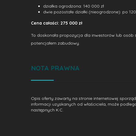
działka ogrodzona: 140 000 zł
dwie pozostałe działki (nieogrodzone): po 120
Cena całości: 275 000 zł
To doskonała propozycja dla inwestorów lub osób sz
potencjałem zabudowy.
NOTA PRAWNA
Opis oferty zawarty na stronie internetowej sporzą
informacji uzyskanych od właściciela, może podlegać a
następnych K.C.