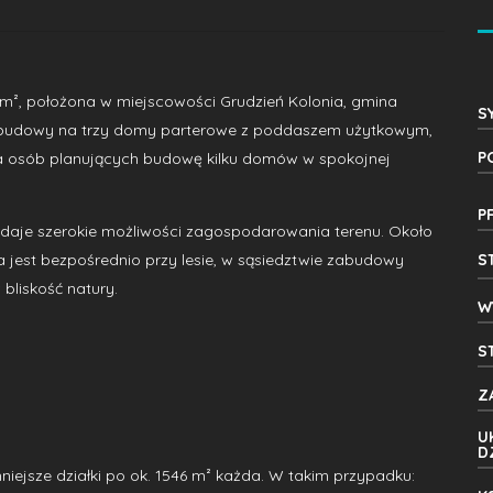
 m², położona w miejscowości Grudzień Kolonia, gmina
S
abudowy na trzy domy parterowe z poddaszem użytkowym,
P
 dla osób planujących budowę kilku domów w spokojnej
P
o daje szerokie możliwości zagospodarowania terenu. Około
 jest bezpośrednio przy lesie, w sąsiedztwie zabudowy
S
bliskość natury.
W
S
Z
U
D
niejsze działki po ok. 1546 m² każda. W takim przypadku: