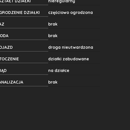
SZTAŁT DZIAŁKI
nieregularny
GRODZENIE DZIAŁKI
częściowo ogrodzona
AZ
brak
ODA
brak
OJAZD
droga nieutwardzona
TOCZENIE
działki zabudowane
RĄD
na działce
ANALIZACJA
brak