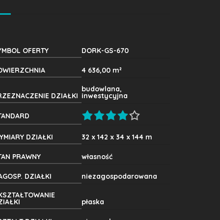
YMBOL OFERTY
DORK-GS-670
OWIERZCHNIA
4 636,00 m²
budowlana,
RZEZNACZENIE DZIAŁKI
inwestycyjna
TANDARD
YMIARY DZIAŁKI
32 x 142 x 34 x 144 m
TAN PRAWNY
własność
AGOSP. DZIAŁKI
niezagospodarowana
KSZTAŁTOWANIE
ZIAŁKI
płaska