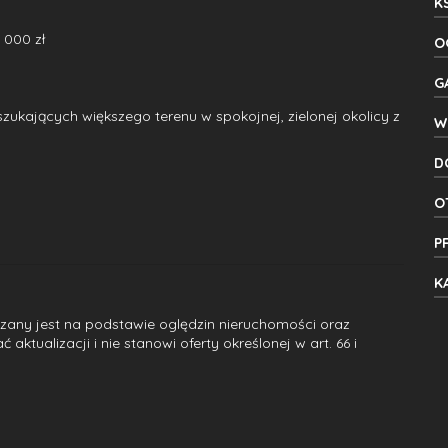
K
 000 zł
O
G
ukających większego terenu w spokojnej, zielonej okolicy z
W
D
O
P
K
dzany jest na podstawie oględzin nieruchomości oraz
ktualizacji i nie stanowi oferty określonej w art. 66 i