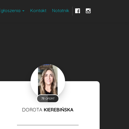
Zgłoszenia
Kontakt
Notatnik
78
OFERT
DOROTA
KIEREBIŃSKA
WŁAŚCICIEL