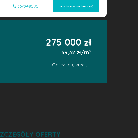
667948595
zostaw wiadomość
275 000 zł
2
59,32 zł/m
Oblicz ratę kredytu
ZCZEGÓŁY OFERTY