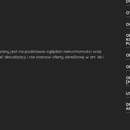
D
O
O
O
K
P
dzany jest na podstawie oględzin nieruchomości oraz
O
ktualizacji i nie stanowi oferty określonej w art. 66 i
O
O
[
U
D
A