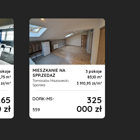
MIESZKANIE NA
pokoje
3 pokoje
SPRZEDAŻ
,75 m
83,10 m
Tomaszów Mazowiecki,
 zł/m
3 910,95 zł/m
Spalska
265
325
DORK-MS-
 zł
000 zł
559