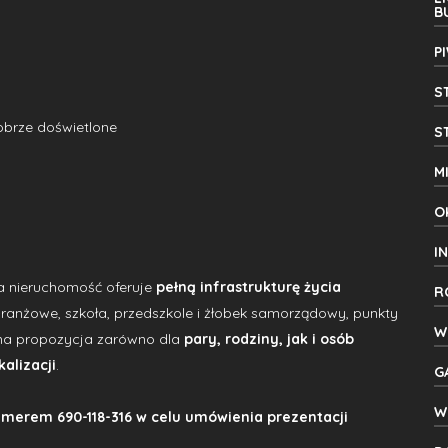
B
P
S
obrze doświetlone
S
M
O
I
na nieruchomość oferuje
pełną infrastrukturę życia
R
obranżowe, szkoła, przedszkole i żłobek samorządowy, punkty
W
alna propozycja zarówno dla
pary, rodziny, jak i osób
alizacji
.
G
W
merem 690-118-316 w celu umówienia prezentacji