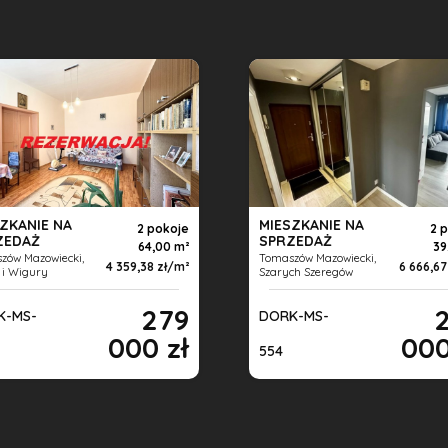
ZKANIE NA
MIESZKANIE NA
2 pokoje
2 
ZEDAŻ
SPRZEDAŻ
64,00 m
39
zów Mazowiecki,
Tomaszów Mazowiecki,
4 359,38 zł/m
6 666,67
 i Wigury
Szarych Szeregów
279
K-MS-
DORK-MS-
000 zł
000
554