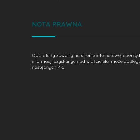
NOTA PRAWNA
Opis oferty zawarty na stronie internetowej sporzą
informacji uzyskanych od właściciela, może podlegać a
następnych K.C.