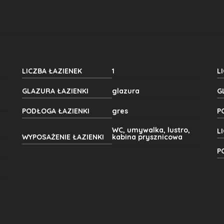
LICZBA ŁAZIENEK
1
L
GLAZURA ŁAZIENKI
glazura
G
PODŁOGA ŁAZIENKI
gres
P
WC, umywalka, lustro,
L
WYPOSAŻENIE ŁAZIENKI
kabina prysznicowa
P