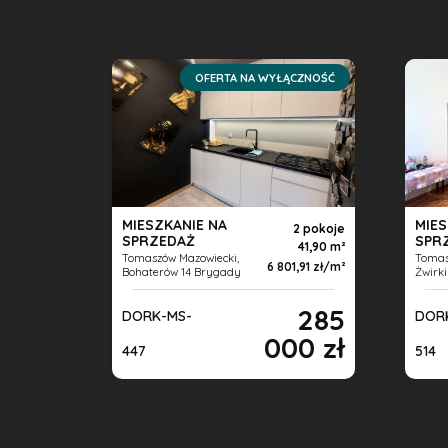
OFERTA NA WYŁĄCZNOŚĆ
MIESZKANIE NA
MIES
2 pokoje
SPRZEDAŻ
SPR
41,90 m
Tomaszów Mazowiecki,
Tomas
6 801,91 zł/m
Bohaterów 14 Brygady
Żwirki
285
DORK-MS-
DOR
000 zł
447
514