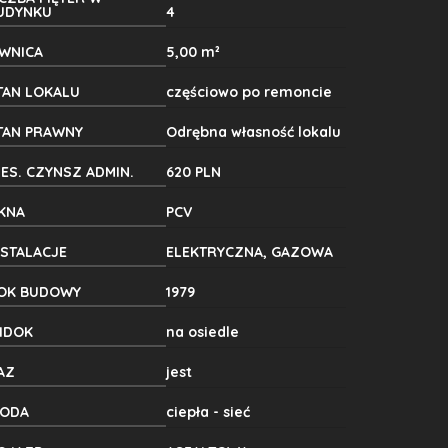
UDYNKU
4
IWNICA
5,00 m²
TAN LOKALU
częściowo po remoncie
TAN PRAWNY
Odrębna własność lokalu
IES. CZYNSZ ADMIN.
620 PLN
KNA
PCV
NSTALACJE
ELEKTRYCZNA, GAZOWA
OK BUDOWY
1979
IDOK
na osiedle
AZ
jest
ODA
ciepła - sieć