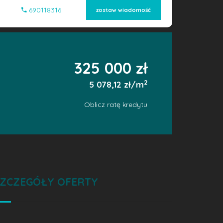
690118316
zostaw wiadomość
325 000 zł
2
5 078,12 zł/m
Oblicz ratę kredytu
ZCZEGÓŁY OFERTY