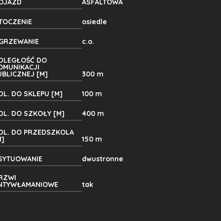
OJAZD
ASFALTOWA
TOCZENIE
osiedle
GRZEWANIE
c.o.
DLEGŁOŚĆ DO
OMUNIKACJI
UBLICZNEJ [M]
300 m
DL. DO SKLEPU [M]
100 m
DL. DO SZKOŁY [M]
400 m
DL. DO PRZEDSZKOLA
M]
150 m
SYTUOWANIE
dwustronne
RZWI
NTYWŁAMANIOWE
tak