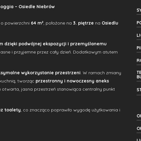
loggia – Osiedle Niebrów
S
P
 o powierzchni
64 m²
, położone na
3. piętrze
na
Osiedlu
L
 dzięki podwójnej ekspozycji i przemyślanemu
P
ą jasne i przyjemne przez cały dzień. Dodatkowym atutem
R
T
symalne wykorzystanie przestrzeni
. W ramach zmiany
B
 kuchnią, tworząc
przestronny i nowoczesny aneks
a otwarta, jasna przestrzeń stanowiąca centralny punkt
S
z toalety
, co znacząco poprawiło wygodę użytkowania i
O
O
L