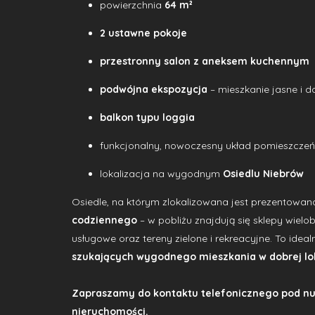
powierzchnia
64 m²
2 ustawne pokoje
przestronny salon z aneksem kuchennym
podwójna ekspozycja
– mieszkanie jasne i d
balkon typu loggia
funkcjonalny, nowoczesny układ pomieszczeń
lokalizacja na wygodnym
Osiedlu Niebrów
Osiedle, na którym zlokalizowana jest prezentowa
codziennego
– w pobliżu znajdują się sklepy wiel
usługowe oraz tereny zielone i rekreacyjne. To ide
szukających wygodnego mieszkania w dobrej lok
Zapraszamy do kontaktu telefonicznego pod nu
nieruchomości.