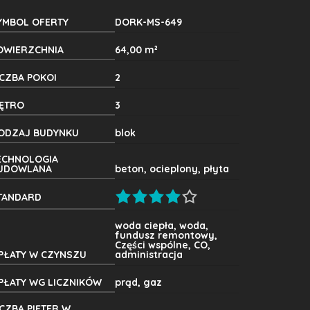
YMBOL OFERTY
DORK-MS-649
OWIERZCHNIA
64,00 m²
ICZBA POKOI
2
IĘTRO
3
ODZAJ BUDYNKU
blok
ECHNOLOGIA
UDOWLANA
beton, ocieplony, płyta
TANDARD
woda ciepła, woda,
fundusz remontowy,
Części wspólne, CO,
PŁATY W CZYNSZU
administracja
PŁATY WG LICZNIKÓW
prąd, gaz
ICZBA PIĘTER W