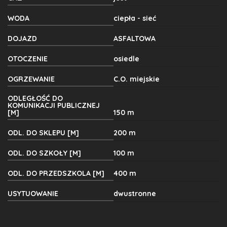
WODA
ciepła - sieć
DOJAZD
ASFALTOWA
OTOCZENIE
osiedle
OGRZEWANIE
C.O. miejskie
ODLEGŁOŚĆ DO
KOMUNIKACJI PUBLICZNEJ
[M]
150 m
ODL. DO SKLEPU [M]
200 m
ODL. DO SZKOŁY [M]
100 m
ODL. DO PRZEDSZKOLA [M]
400 m
USYTUOWANIE
dwustronne