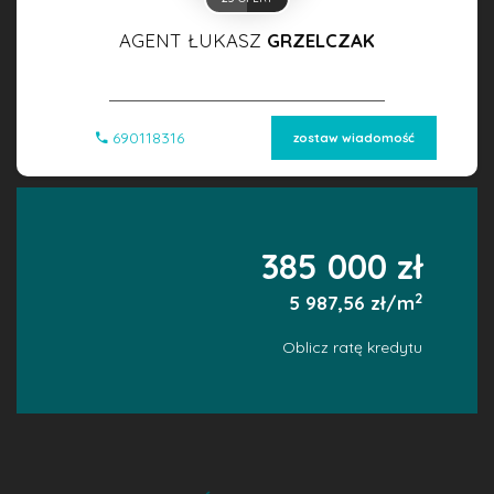
AGENT ŁUKASZ
GRZELCZAK
690118316
zostaw wiadomość
385 000 zł
2
5 987,56 zł/m
Oblicz ratę kredytu