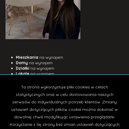
Mieszkania
na wynajem
Domy
na wynajem
Działki
na wynajem
Lokale
na wynajem
Hale
na wynajem
Obiekty
na wynajem
Ta strona wykorzystuje pliki cookies w celach
Mieszkania
na sprzedaż
statystycznych oraz w celu dostosowania naszych
Domy
na sprzedaż
serwisów do indywidualnych potrzeb klientów. Zmiany
Działki
na sprzedaż
ustawień dotyczących plików cookie można dokonać w
Lokale
na sprzedaż
Hale
na sprzedaż
dowolnej chwili modyfikując ustawienia przeglądarki.
Obiekty
na sprzedaż
Korzystanie z tej strony bez zmian ustawień dotyczących