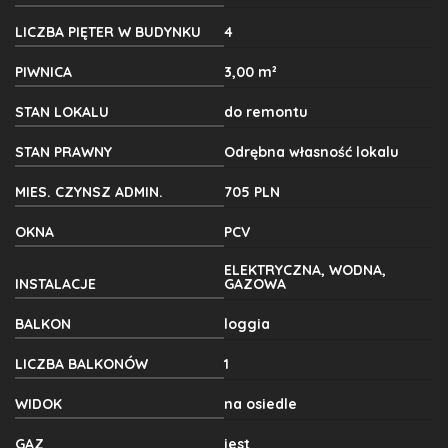
LICZBA PIĘTER W BUDYNKU
4
PIWNICA
3,00 m²
STAN LOKALU
do remontu
STAN PRAWNY
Odrębna własność lokalu
MIES. CZYNSZ ADMIN.
705 PLN
OKNA
PCV
ELEKTRYCZNA, WODNA,
INSTALACJE
GAZOWA
BALKON
loggia
LICZBA BALKONÓW
1
WIDOK
na osiedle
GAZ
jest