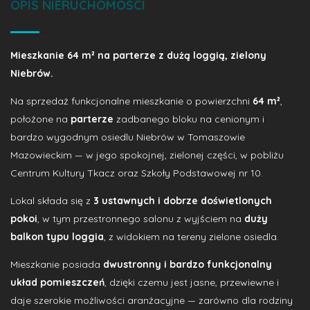
OPIS NIERUCHOMOŚCI
Mieszkanie 64 m² na parterze z dużą loggią, zielony
Niebrów.
Na sprzedaż funkcjonalne mieszkanie o powierzchni
64 m²
,
położone na
parterze
zadbanego bloku na cenionym i
bardzo wygodnym osiedlu Niebrów w Tomaszowie
Mazowieckim — w jego spokojnej, zielonej części, w pobliżu
Centrum Kultury Tkacz oraz Szkoły Podstawowej nr 10.
Lokal składa się z
3 ustawnych i dobrze doświetlonych
pokoi
, w tym przestronnego salonu z wyjściem na
duży
balkon typu loggia
, z widokiem na tereny zielone osiedla.
Mieszkanie posiada
dwustronny i bardzo funkcjonalny
układ pomieszczeń
, dzięki czemu jest jasne, przewiewne i
daje szerokie możliwości aranżacyjne — zarówno dla rodziny