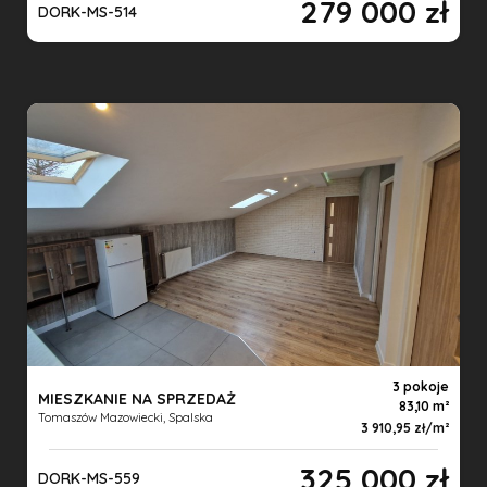
279 000 zł
DORK-MS-514
3 pokoje
MIESZKANIE NA SPRZEDAŻ
83,10 m
Tomaszów Mazowiecki, Spalska
3 910,95 zł/m
325 000 zł
DORK-MS-559