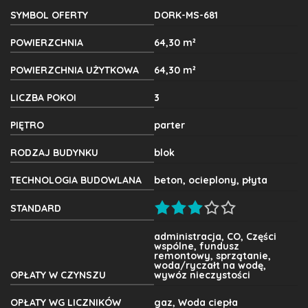
SYMBOL OFERTY
DORK-MS-681
POWIERZCHNIA
64,30 m²
POWIERZCHNIA UŻYTKOWA
64,30 m²
LICZBA POKOI
3
PIĘTRO
parter
RODZAJ BUDYNKU
blok
TECHNOLOGIA BUDOWLANA
beton, ocieplony, płyta
STANDARD
administracja, CO, Części
wspólne, fundusz
remontowy, sprzątanie,
woda/ryczałt na wodę,
OPŁATY W CZYNSZU
wywóz nieczystości
OPŁATY WG LICZNIKÓW
gaz, Woda ciepła